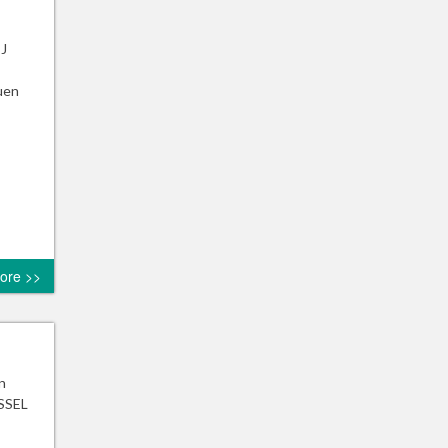
J
uen
ore >>
n
SSEL