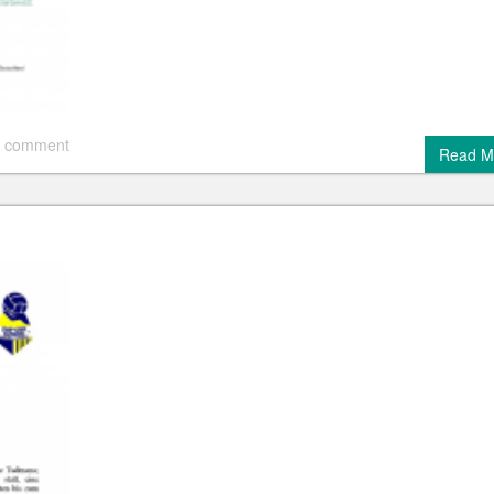
 comment
Read M