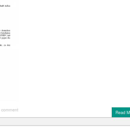
 comment
Read M