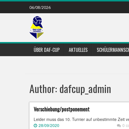
Skip
06/08/2026
to
content
ÜBER DAF-CUP
AKTUELLES
SCHÜLERMANNSC
Author:
dafcup_admin
Verschiebung/postponement
Leider muss das 10. Turnier auf unbestimmte Zeit v
28/09/2020
0 