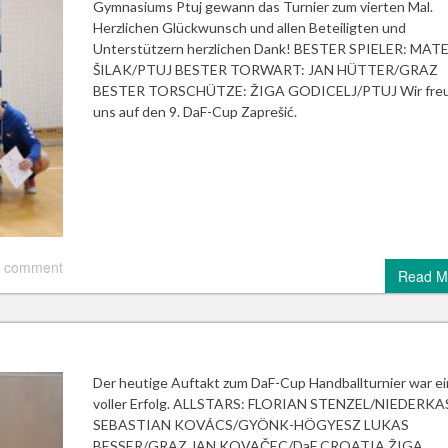
Gymnasiums Ptuj gewann das Turnier zum vierten Mal.
Herzlichen Glückwunsch und allen Beteiligten und
Unterstützern herzlichen Dank! BESTER SPIELER: MATE
ŠILAK/PTUJ BESTER TORWART: JAN HÜTTER/GRAZ
BESTER TORSCHÜTZE: ŽIGA GODICELJ/PTUJ Wir fre
uns auf den 9. DaF-Cup Zaprešić.
 comment
Read M
Der heutige Auftakt zum DaF-Cup Handballturnier war ei
voller Erfolg. ALLSTARS: FLORIAN STENZEL/NIEDERKA
SEBASTIAN KOVÁCS/GYÖNK-HÖGYESZ LUKAS
BESSER/GRAZ JAN KOVAČEC/DaF CROATIA ŽIGA