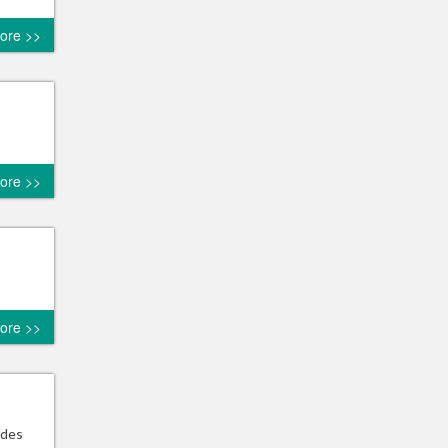
ore >>
ore >>
ore >>
 des