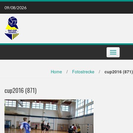
Skip
09/08/2026
to
content
Toggle
navigation
Home
/
Fotostrecke
/
cup2016 (871)
cup2016 (871)