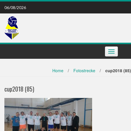
Skip
06/08/2026
to
content
Toggle
navigation
Home
/
Fotostrecke
/
cup2018 (85)
cup2018 (85)