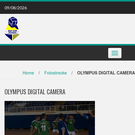
Skip
09/08/2026
to
content
Toggle
navigation
Home
/
Fotostrecke
/
OLYMPUS DIGITAL CAMERA
OLYMPUS DIGITAL CAMERA