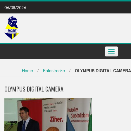
Skip
06/08/2026
to
content
Toggle
navigation
Home
/
Fotostrecke
/
OLYMPUS DIGITAL CAMERA
OLYMPUS DIGITAL CAMERA