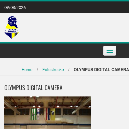
Skip
09/08/2026
to
content
Toggle
navigation
Home
/
Fotostrecke
/
OLYMPUS DIGITAL CAMERA
OLYMPUS DIGITAL CAMERA