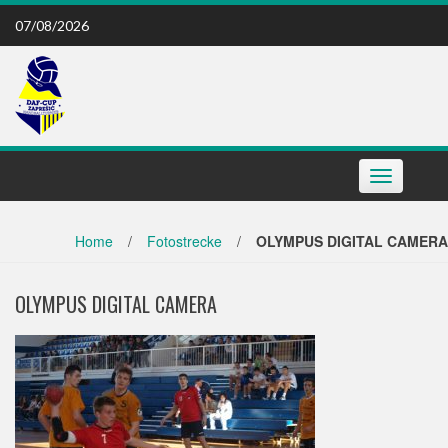
Skip
07/08/2026
to
content
Toggle
navigation
Home
/
Fotostrecke
/
OLYMPUS DIGITAL CAMERA
OLYMPUS DIGITAL CAMERA