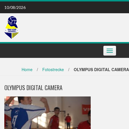
Skip
10/08/2026
to
content
Toggle
navigation
Home
/
Fotostrecke
/
OLYMPUS DIGITAL CAMERA
OLYMPUS DIGITAL CAMERA