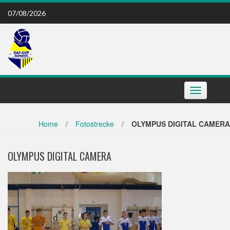
Skip
07/08/2026
to
content
Toggle
navigation
Home
/
Fotostrecke
/
OLYMPUS DIGITAL CAMERA
OLYMPUS DIGITAL CAMERA