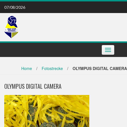
Skip
07/08/2026
to
content
Toggle
navigation
Home
/
Fotostrecke
/
OLYMPUS DIGITAL CAMERA
OLYMPUS DIGITAL CAMERA