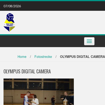
Skip
07/08/2026
to
content
Toggle
navigation
Home
/
Fotostrecke
/
OLYMPUS DIGITAL CAMERA
OLYMPUS DIGITAL CAMERA