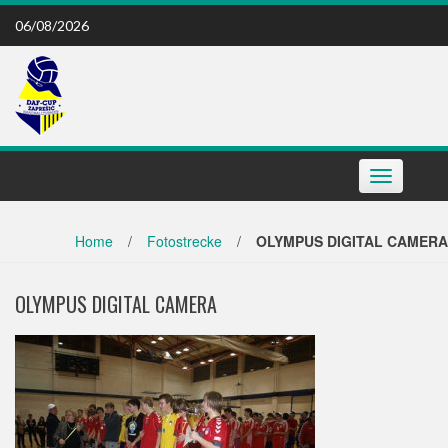
Skip
06/08/2026
to
content
Toggle
navigation
Home
/
Fotostrecke
/
OLYMPUS DIGITAL CAMERA
OLYMPUS DIGITAL CAMERA