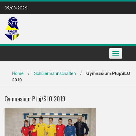
Skip
09/08/2026
to
content
Toggle
navigation
Home
/
Schülermannschaften
/
Gymnasium Ptuj/SLO
2019
Gymnasium Ptuj/SLO 2019