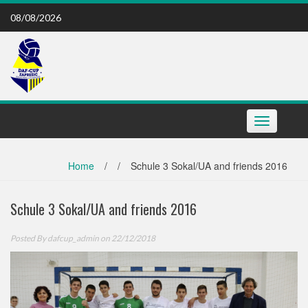
Skip
08/08/2026
to
content
Toggle
navigation
Home
/
/
Schule 3 Sokal/UA and friends 2016
Schule 3 Sokal/UA and friends 2016
Posted By
dafcup_admin
on 22/12/2018