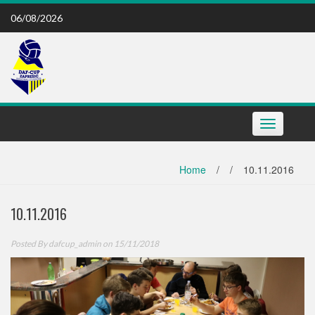
Skip
06/08/2026
to
content
Toggle
navigation
Home
/
/
10.11.2016
10.11.2016
Posted By
dafcup_admin
on 15/11/2018