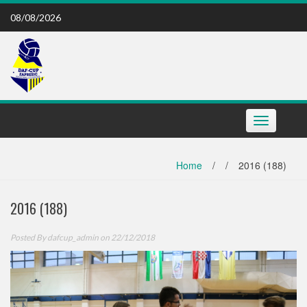
Skip
08/08/2026
to
content
Toggle
navigation
Home
/
/
2016 (188)
2016 (188)
Posted By
dafcup_admin
on 22/12/2018