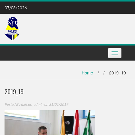
Skip
07/08/2026
to
content
Toggle
navigation
Home
/
/
2019_19
2019_19
Posted By
dafcup_admin
on 31/01/2019