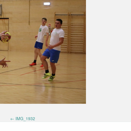
←
IMG_1932